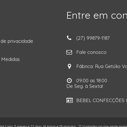
Entre em co
(27) 99879-1187
a de privacidade
ga
Fale conosco
e Medidas
Fábrica: Rua Getúlio Va
09:00 as 18:00
De Seg. à Sexta!
BEBEL CONFECÇÕES LT
 há 1 ano, 5 meses e 22 dias, 16 horas e 19 minutos.
21 Visitantes on-line neste mom