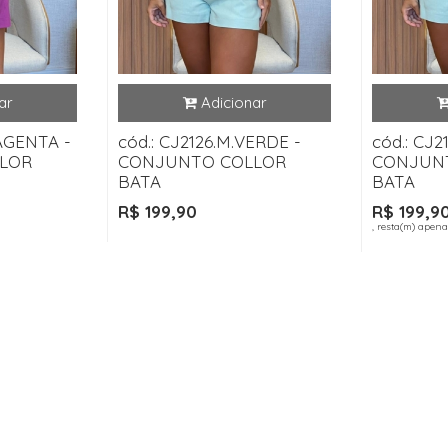
MAGENTA -
cód.: CJ2126.M.VERDE -
cód.: CJ2
LOR
CONJUNTO COLLOR
CONJUN
BATA
BATA
R$ 199,90
R$ 199,9
, resta(m) apena