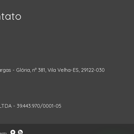
ntato
rgas - Glória, nº 381, Vila Velha-ES, 29122-030
DA - 39.443.970/0001-05
ento