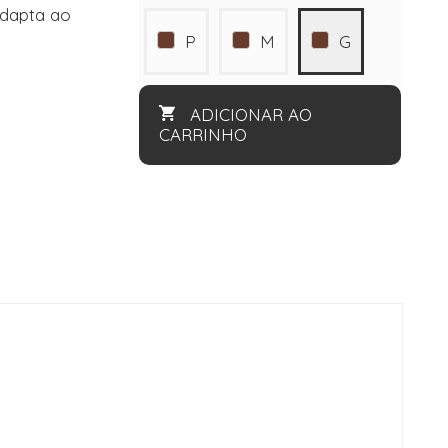
adapta ao
P
M
G
ADICIONAR AO
CARRINHO