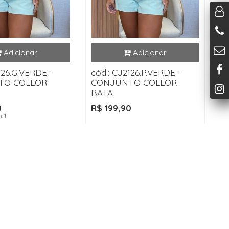
126.G.VERDE -
cód.: CJ2126.P.VERDE -
TO COLLOR
CONJUNTO COLLOR
BATA
0
R$ 199,90
s 1