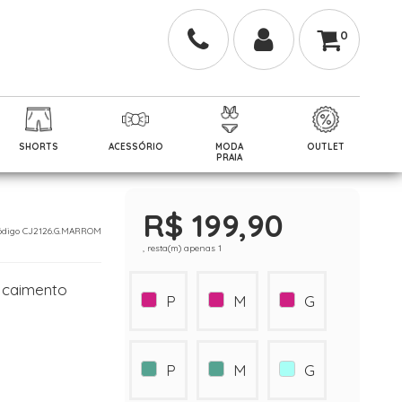
0
SHORTS
ACESSÓRIO
MODA
OUTLET
PRAIA
R$ 199,90
 Código CJ2126.G.MARROM
, resta(m) apenas 1
 caimento
P
M
G
P
M
G