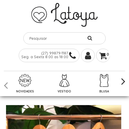
(27) 99879-1187
0
Seg. a Sexta 8:00 as 18:00
NOVIDADES
VESTIDO
BLUSA