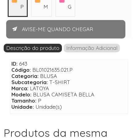
P
M
G
AVISE-ME QUANDO CHEGAR
Descrição do produto
Informação Adicional
ID:
643
Código:
BL01021635.021.P
Categoria:
BLUSA
Subcategoria:
T-SHIRT
Marca:
LATOYA
Modelo:
BLUSA CAMISETA BELLA
Tamanho:
P
Unidade:
Unidade(s)
Produtos da mesma