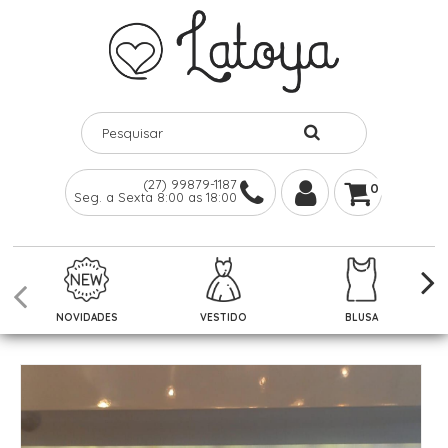
(27) 99879-1187
0
Seg. a Sexta 8:00 as 18:00
NOVIDADES
VESTIDO
BLUSA