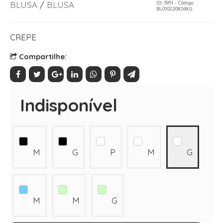
BLUSA
/
BLUSA
ID: 3951 - Código
BL01022087.68.G
CREPE
Compartilhe:
Indisponível
M
G
P
M
G
M
M
G