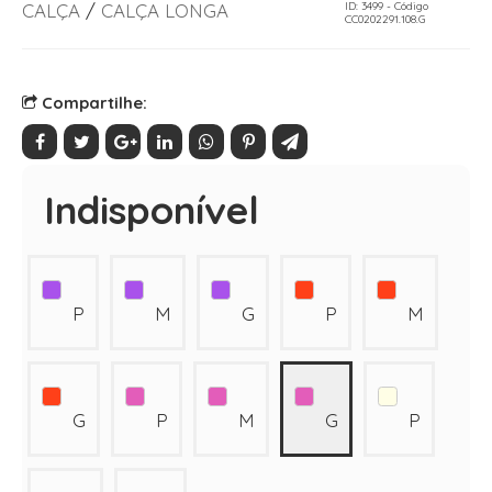
CALÇA
/
CALÇA LONGA
ID: 3499 - Código
CC0202291.108.G
Compartilhe:
Indisponível
P
M
G
P
M
G
P
M
G
P