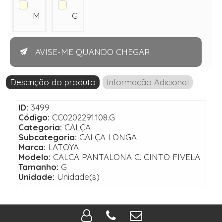
M
G
AVISE-ME QUANDO CHEGAR
Descrição do produto
Informação Adicional
ID:
3499
Código:
CC0202291.108.G
Categoria:
CALÇA
Subcategoria:
CALÇA LONGA
Marca:
LATOYA
Modelo:
CALCA PANTALONA C. CINTO FIVELA
Tamanho:
G
Unidade:
Unidade(s)