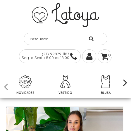
(27) 99879-1187
0
Seg. a Sexta 8:00 as 18:00
NOVIDADES
VESTIDO
BLUSA