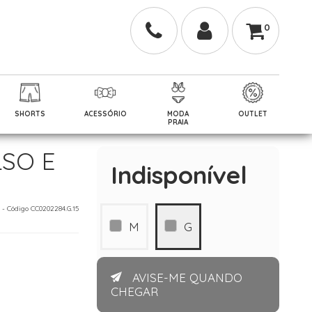
0
SHORTS
ACESSÓRIO
MODA
OUTLET
PRAIA
SO E
Indisponível
7 - Código CC0202284.G.15
M
G
AVISE-ME QUANDO
CHEGAR