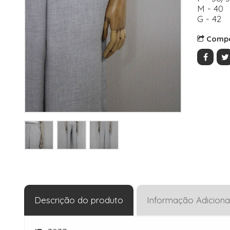
M - 40
G - 42
Compa
Descrição do produto
Informação Adiciona