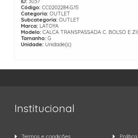
ID:
3037
Código:
CC0202284.G.15
Categoria:
OUTLET
Subcategoria:
OUTLET
Marca:
LATOYA
Modelo:
CALCA TRANSPASSADA C. BOLSO E ZI
Tamanho:
G
Unidade:
Unidade(s)
Institucional
Termos e condições
Polític