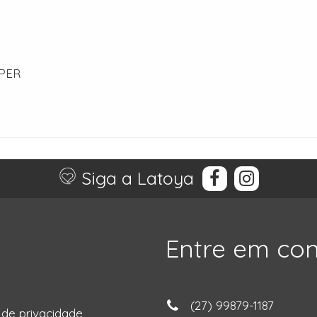
PER
Siga a Latoya
Entre em co
(27) 99879-1187
a de privacidade