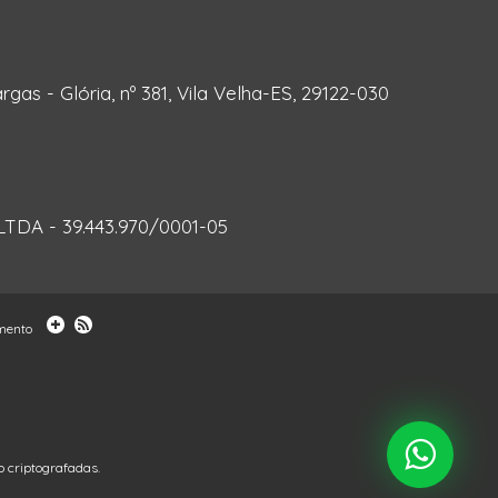
rgas - Glória, nº 381, Vila Velha-ES, 29122-030
DA - 39.443.970/0001-05
omento
 criptografadas.