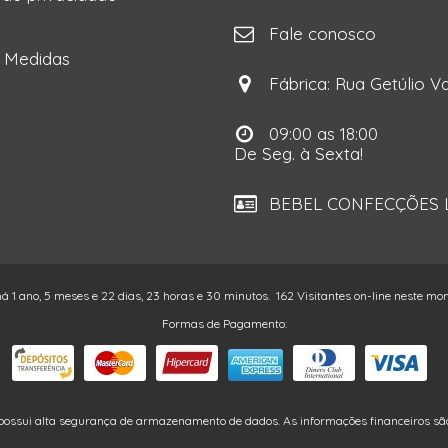
ga
Fale conosco
e Medidas
Fábrica: Rua Getúlio Va
09:00 as 18:00
De Seg. à Sexta!
BEBEL CONFECÇÕES LT
há 1 ano, 5 meses e 22 dias, 23 horas e 30 minutos.
162 Visitantes on-line neste m
Formas de Pagamento:
possui alta segurança de armazenamento de dados. As informações financeiros são