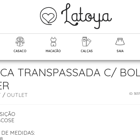
CASACO
MACACÃO
CALÇAS
SAIA
CA TRANSPASSADA C/ BOL
ER
T
/
OUTLET
ID: 303
SIÇÃO
SCOSE
 DE MEDIDAS:
38