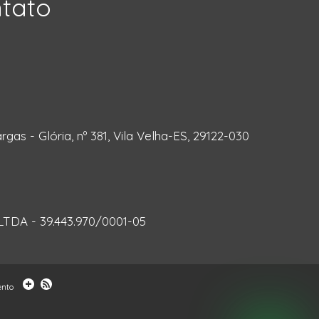
ntato
rgas - Glória, nº 381, Vila Velha-ES, 29122-030
DA - 39.443.970/0001-05
ento