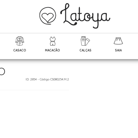
CASACO
MACACÃO
CALÇAS
SAIA
O
ID: 2854 - Código CS080254.M.2