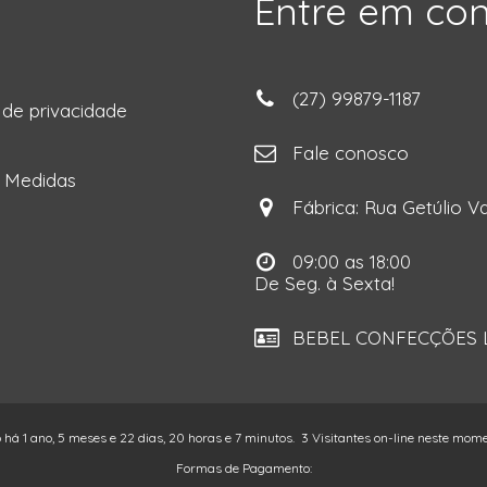
Entre em co
(27) 99879-1187
a de privacidade
ga
Fale conosco
e Medidas
Fábrica: Rua Getúlio Va
09:00 as 18:00
De Seg. à Sexta!
BEBEL CONFECÇÕES LT
o há 1 ano, 5 meses e 22 dias, 20 horas e 7 minutos.
3 Visitantes on-line neste mom
Formas de Pagamento: