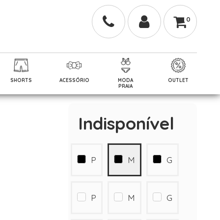
0
SHORTS
ACESSÓRIO
MODA
OUTLET
PRAIA
Indisponível
P
M
G
P
M
G