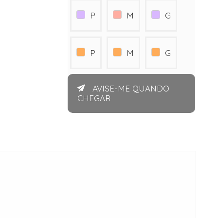
P
M
G
P
M
G
AVISE-ME QUANDO
CHEGAR