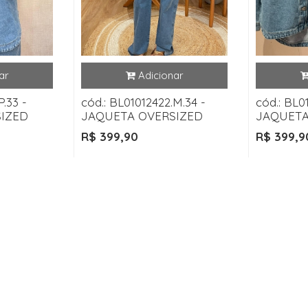
P.33 -
cód.: BL01012422.M.34 -
cód.: BL0
IZED
JAQUETA OVERSIZED
JAQUETA
R$ 399,90
R$ 399,9