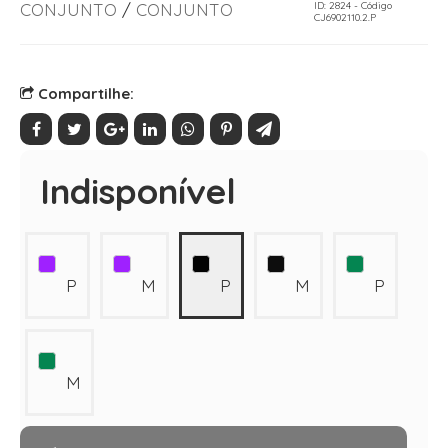
CONJUNTO
/
CONJUNTO
ID: 2824 - Código
CJ6902110.2.P
Compartilhe:
Indisponível
P
M
P
M
P
M