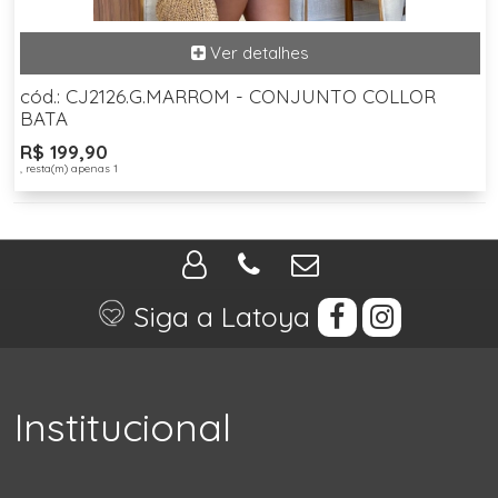
cód.: CJ2126.G.MARROM - CONJUNTO COLLOR
BATA
R$ 199,90
, resta(m) apenas 1
Siga a Latoya
Institucional