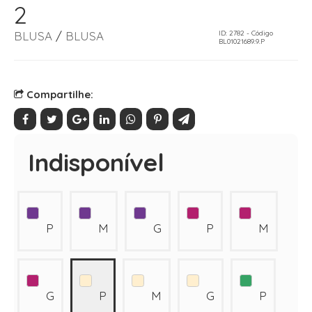
2
BLUSA
/
BLUSA
ID: 2782 - Código
BL01021689.9.P
Compartilhe:
Indisponível
P
M
G
P
M
G
P
M
G
P