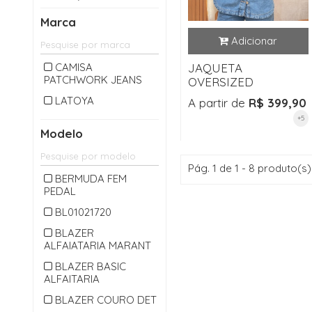
CALÇA LONGA
Marca
CAMISA
CARDIGAM
CAMISA
JAQUETA
PATCHWORK JEANS
CASACO
OVERSIZED
CASAQUETO
LATOYA
A partir de
R$ 399,90
+5
CHAPEU
Modelo
CINTO
COLETE
Pág. 1 de 1 - 8 produto(s)
BERMUDA FEM
CONJUNTO
PEDAL
CROPPED
BL01021720
JAQUETA
BLAZER
ALFAIATARIA MARANT
JARDINEIRA
BLAZER BASIC
JEANS
ALFAITARIA
MACACAO
BLAZER COURO DET
MACAQUINHO