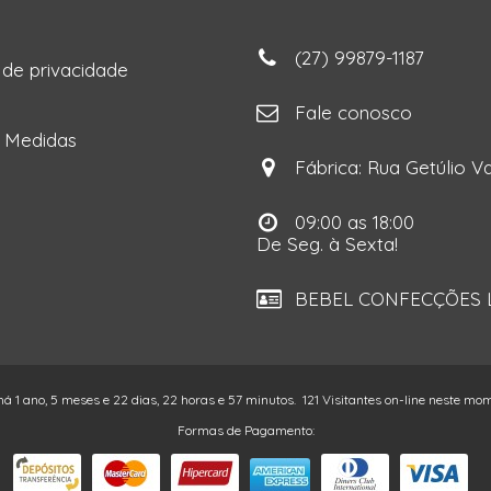
(27) 99879-1187
a de privacidade
ga
Fale conosco
e Medidas
Fábrica: Rua Getúlio Va
09:00 as 18:00
De Seg. à Sexta!
BEBEL CONFECÇÕES LT
 há 1 ano, 5 meses e 22 dias, 22 horas e 57 minutos.
121 Visitantes on-line neste mo
Formas de Pagamento: