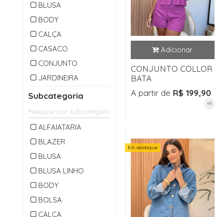
BLUSA
BODY
CALÇA
CASACO
CONJUNTO
CONJUNTO COLLOR
JARDINEIRA
BATA
MACACAO
A partir de
R$ 199,90
Subcategoria
+8
OUTLET
PARKA
ALFAIATARIA
SAIA
BLAZER
Em destaque
SHORTS
BLUSA
VESTIDO
BLUSA LINHO
BODY
BOLSA
CALÇA