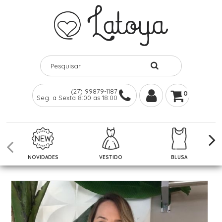
(27) 99879-1187
0
Seg. a Sexta 8:00 as 18:00
NOVIDADES
VESTIDO
BLUSA