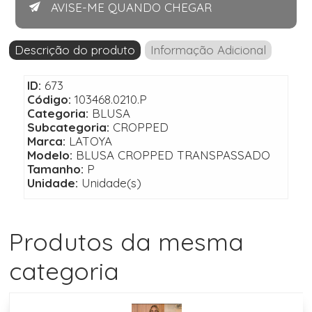
AVISE-ME QUANDO CHEGAR
Descrição do produto
Informação Adicional
ID:
673
Código:
103468.0210.P
Categoria:
BLUSA
Subcategoria:
CROPPED
Marca:
LATOYA
Modelo:
BLUSA CROPPED TRANSPASSADO
Tamanho:
P
Unidade:
Unidade(s)
Produtos da mesma
categoria