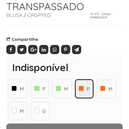
TRANSPASSADO
BLUSA
/
CROPPED
ID: 673 - Código
103468.0210.P
Compartilhe:
Indisponível
M
P
M
P
M
M
G