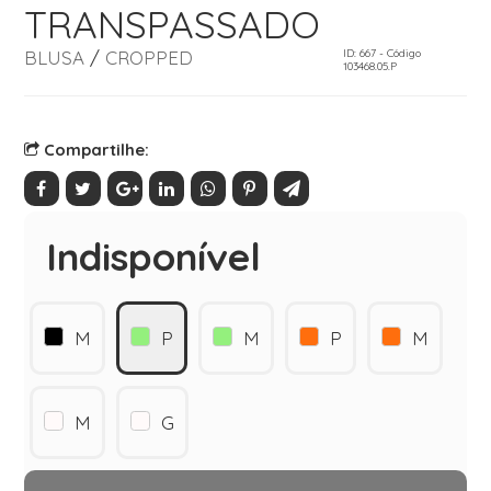
TRANSPASSADO
BLUSA
/
CROPPED
ID: 667 - Código
103468.05.P
Compartilhe:
Indisponível
M
P
M
P
M
M
G