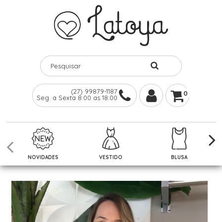
(27) 99879-1187
0
Seg. a Sexta 8:00 as 18:00
NOVIDADES
VESTIDO
BLUSA