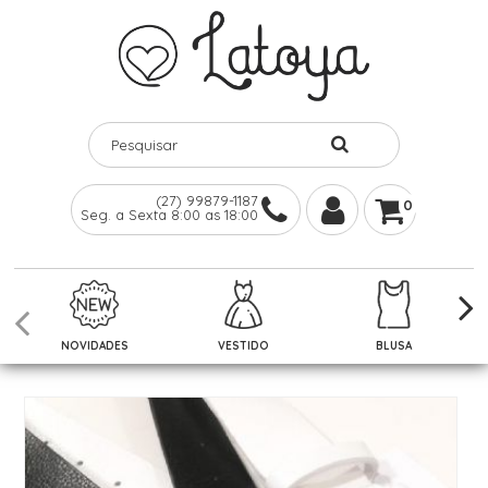
(27) 99879-1187
0
Seg. a Sexta 8:00 as 18:00
NOVIDADES
VESTIDO
BLUSA