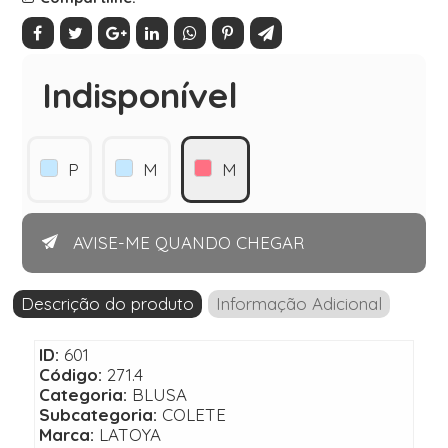
Indisponível
P
M
M
AVISE-ME QUANDO CHEGAR
Descrição do produto
Informação Adicional
ID:
601
Código:
271.4
Categoria:
BLUSA
Subcategoria:
COLETE
Marca:
LATOYA