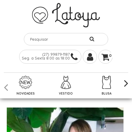
(27) 99879-1187
0
Seg. a Sexta 8:00 as 18:00
NOVIDADES
VESTIDO
BLUSA