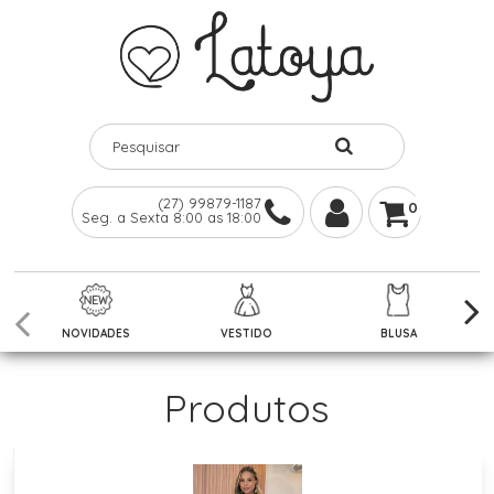
(27) 99879-1187
0
Seg. a Sexta 8:00 as 18:00
NOVIDADES
VESTIDO
BLUSA
Produtos