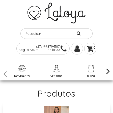
(27) 99879-1187
0
Seg. a Sexta 8:00 as 18:00
NOVIDADES
VESTIDO
BLUSA
Produtos