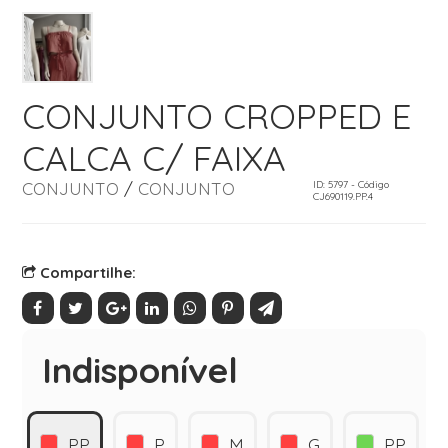
CONJUNTO CROPPED E
CALCA C/ FAIXA
CONJUNTO
/
CONJUNTO
ID: 5797 - Código
CJ690119.PP.4
Compartilhe:
Indisponível
PP
P
M
G
PP