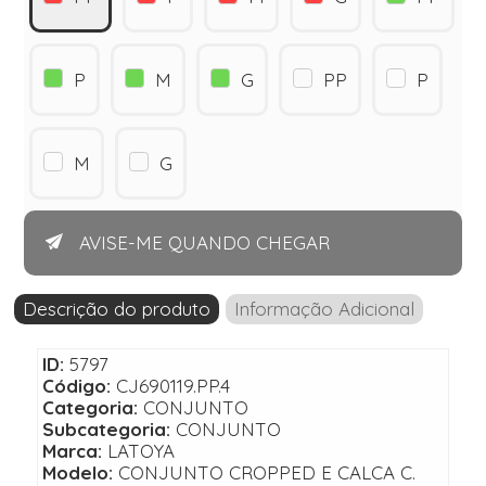
P
M
G
PP
P
M
G
AVISE-ME QUANDO CHEGAR
Descrição do produto
Informação Adicional
ID:
5797
Código:
CJ690119.PP.4
Categoria:
CONJUNTO
Subcategoria:
CONJUNTO
Marca:
LATOYA
Modelo:
CONJUNTO CROPPED E CALCA C.