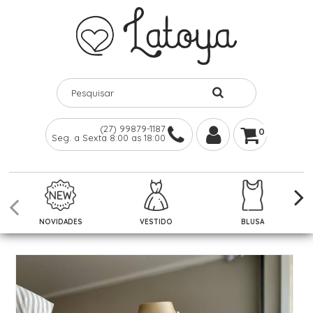
(27) 99879-1187
0
Seg. a Sexta 8:00 as 18:00
NOVIDADES
VESTIDO
BLUSA