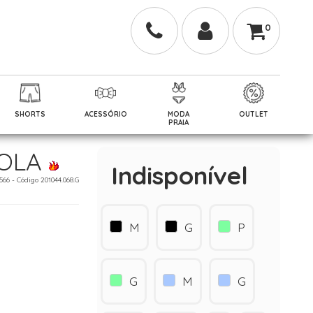
0
SHORTS
ACESSÓRIO
MODA
OUTLET
PRAIA
GOLA
Indisponível
 566 - Código 201044.068.G
M
G
P
G
M
G