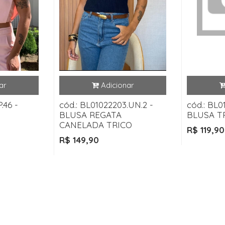
.46 -
cód.: BL01022203.UN.2 -
cód.: BL0
BLUSA REGATA
BLUSA T
CANELADA TRICO
R$ 119,90
R$ 149,90