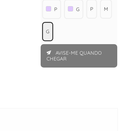
P
M
P
G
G
AVISE-ME QUANDO
CHEGAR