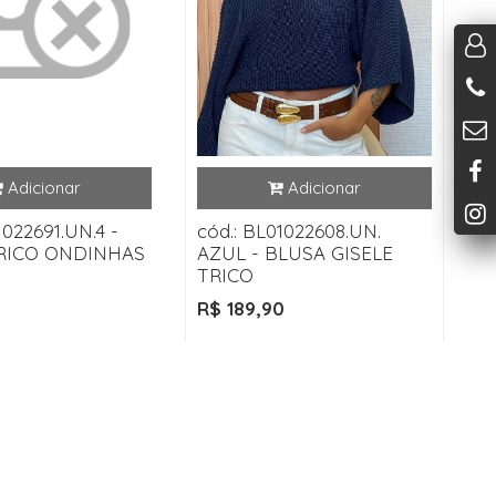
1022691.UN.4 -
cód.: BL01022608.UN.
RICO ONDINHAS
AZUL - BLUSA GISELE
TRICO
R$ 189,90