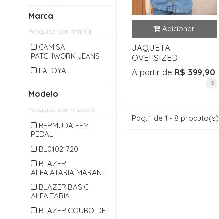
CALÇA LONGA
Marca
CAMISA
CARDIGAM
CAMISA
JAQUETA
PATCHWORK JEANS
CASACO
OVERSIZED
CASAQUETO
LATOYA
A partir de
R$ 399,90
+5
CHAPEU
Modelo
CINTO
COLETE
Pág. 1 de 1 - 8 produto(s)
BERMUDA FEM
CONJUNTO
PEDAL
CROPPED
BL01021720
JAQUETA
BLAZER
ALFAIATARIA MARANT
JARDINEIRA
BLAZER BASIC
JEANS
ALFAITARIA
MACACAO
BLAZER COURO DET
MACAQUINHO