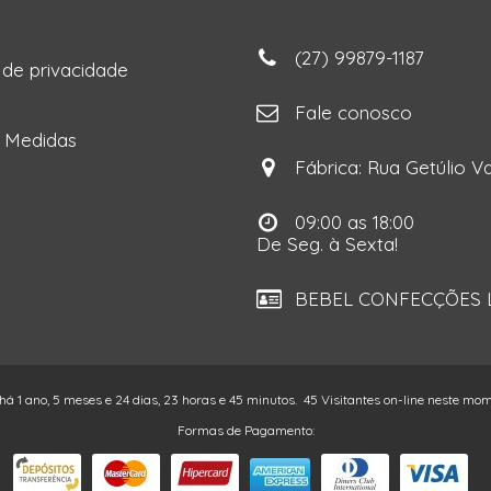
(27) 99879-1187
a de privacidade
ga
Fale conosco
e Medidas
Fábrica: Rua Getúlio Va
09:00 as 18:00
De Seg. à Sexta!
BEBEL CONFECÇÕES LT
 há 1 ano, 5 meses e 24 dias, 23 horas e 45 minutos.
45 Visitantes on-line neste mo
Formas de Pagamento: