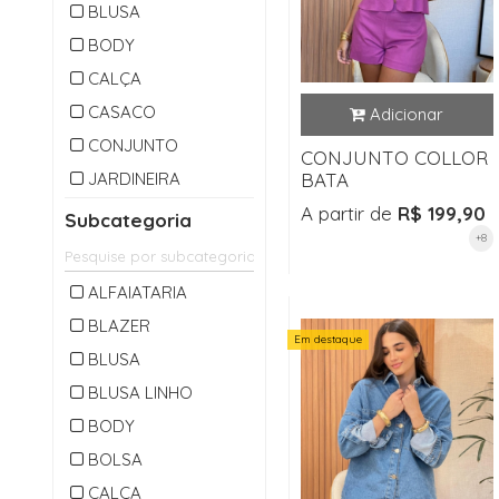
BLUSA
BODY
CALÇA
CASACO
CONJUNTO
CONJUNTO COLLOR
JARDINEIRA
BATA
MACACAO
A partir de
R$ 199,90
Subcategoria
+8
OUTLET
PARKA
ALFAIATARIA
SAIA
BLAZER
Em destaque
SHORTS
BLUSA
VESTIDO
BLUSA LINHO
BODY
BOLSA
CALÇA