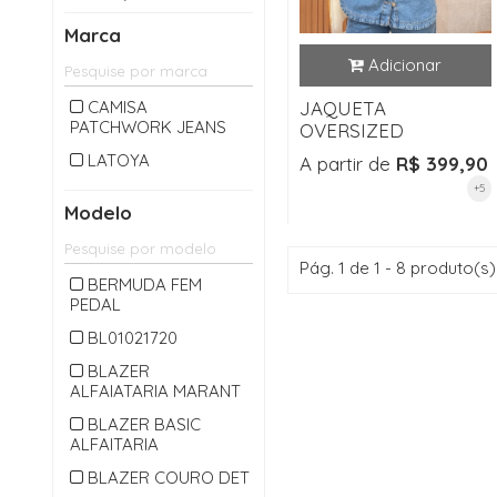
CALÇA LONGA
Marca
CAMISA
CARDIGAM
CAMISA
JAQUETA
PATCHWORK JEANS
CASACO
OVERSIZED
CASAQUETO
LATOYA
A partir de
R$ 399,90
+5
CHAPEU
Modelo
CINTO
COLETE
Pág. 1 de 1 - 8 produto(s)
BERMUDA FEM
CONJUNTO
PEDAL
CROPPED
BL01021720
JAQUETA
BLAZER
ALFAIATARIA MARANT
JARDINEIRA
BLAZER BASIC
JEANS
ALFAITARIA
MACACAO
BLAZER COURO DET
MACAQUINHO