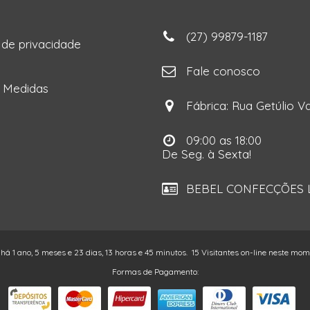
(27) 99879-1187
a de privacidade
ga
Fale conosco
e Medidas
Fábrica: Rua Getúlio Va
09:00 as 18:00
De Seg. à Sexta!
BEBEL CONFECÇÕES LT
 há 1 ano, 5 meses e 23 dias, 13 horas e 45 minutos.
15 Visitantes on-line neste mo
Formas de Pagamento: