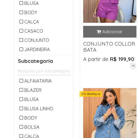
BLUSA
BODY
CALÇA
CASACO
CONJUNTO
CONJUNTO COLLOR
JARDINEIRA
BATA
MACACAO
A partir de
R$ 199,90
Subcategoria
+8
OUTLET
PARKA
ALFAIATARIA
SAIA
BLAZER
Em destaque
SHORTS
BLUSA
VESTIDO
BLUSA LINHO
BODY
BOLSA
CALÇA