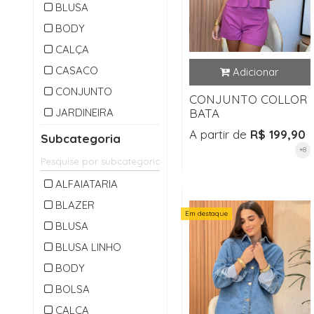
BLUSA
BODY
CALÇA
CASACO
CONJUNTO
CONJUNTO COLLOR
JARDINEIRA
BATA
MACACAO
A partir de
R$ 199,90
Subcategoria
+8
OUTLET
PARKA
ALFAIATARIA
SAIA
BLAZER
Em destaque
SHORTS
BLUSA
VESTIDO
BLUSA LINHO
BODY
BOLSA
CALÇA