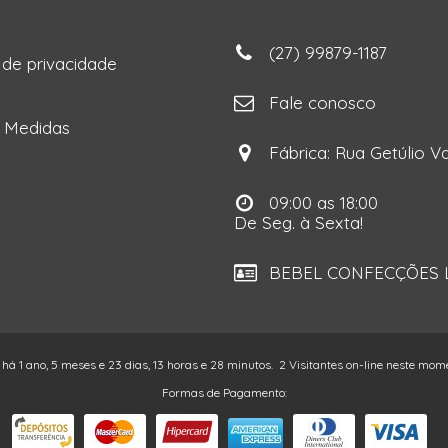
(27) 99879-1187
a de privacidade
ga
Fale conosco
e Medidas
Fábrica: Rua Getúlio Va
09:00 as 18:00
De Seg. à Sexta!
BEBEL CONFECÇÕES LT
 há 1 ano, 5 meses e 23 dias, 13 horas e 28 minutos.
2 Visitantes on-line neste mom
Formas de Pagamento: