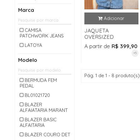
CALÇA LONGA
Marca
CAMISA
CARDIGAM
CAMISA
JAQUETA
PATCHWORK JEANS
CASACO
OVERSIZED
CASAQUETO
LATOYA
A partir de
R$ 399,90
+5
CHAPEU
Modelo
CINTO
COLETE
Pág. 1 de 1 - 8 produto(s)
BERMUDA FEM
CONJUNTO
PEDAL
CROPPED
BL01021720
JAQUETA
BLAZER
ALFAIATARIA MARANT
JARDINEIRA
BLAZER BASIC
JEANS
ALFAITARIA
MACACAO
BLAZER COURO DET
MACAQUINHO