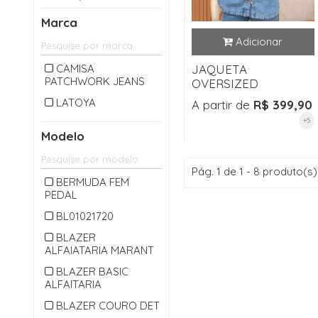
CALÇA LONGA
Marca
CAMISA
CARDIGAM
CAMISA
JAQUETA
PATCHWORK JEANS
CASACO
OVERSIZED
CASAQUETO
LATOYA
A partir de
R$ 399,90
+5
CHAPEU
Modelo
CINTO
COLETE
Pág. 1 de 1 - 8 produto(s)
BERMUDA FEM
CONJUNTO
PEDAL
CROPPED
BL01021720
JAQUETA
BLAZER
ALFAIATARIA MARANT
JARDINEIRA
BLAZER BASIC
JEANS
ALFAITARIA
MACACAO
BLAZER COURO DET
MACAQUINHO