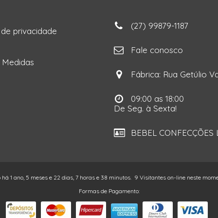
(27) 99879-1187
a de privacidade
ga
Fale conosco
e Medidas
Fábrica: Rua Getúlio Va
09:00 as 18:00
De Seg. à Sexta!
BEBEL CONFECÇÕES LT
o há 1 ano, 5 meses e 22 dias, 7 horas e 38 minutos.
9 Visitantes on-line neste mom
Formas de Pagamento: