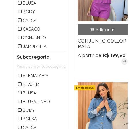
BLUSA
BODY
CALÇA
CASACO
CONJUNTO
CONJUNTO COLLOR
JARDINEIRA
BATA
MACACAO
A partir de
R$ 199,90
Subcategoria
+8
OUTLET
PARKA
ALFAIATARIA
SAIA
BLAZER
Em destaque
SHORTS
BLUSA
VESTIDO
BLUSA LINHO
BODY
BOLSA
CALÇA