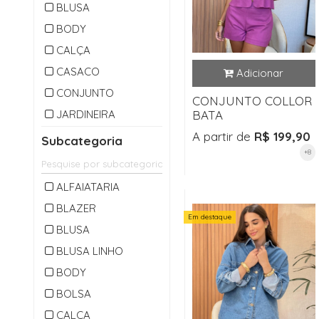
BLUSA
BODY
CALÇA
CASACO
CONJUNTO
CONJUNTO COLLOR
JARDINEIRA
BATA
MACACAO
A partir de
R$ 199,90
Subcategoria
+8
OUTLET
PARKA
ALFAIATARIA
SAIA
BLAZER
Em destaque
SHORTS
BLUSA
VESTIDO
BLUSA LINHO
BODY
BOLSA
CALÇA