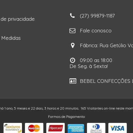
(27) 99879-1187
a de privacidade
ga
Fale conosco
e Medidas
Fábrica: Rua Getúlio Va
09:00 as 18:00
De Seg. à Sexta!
BEBEL CONFECÇÕES LT
 há 1 ano, 5 meses e 22 dias, 3 horas e 20 minutos.
165 Visitantes on-line neste mo
Formas de Pagamento: