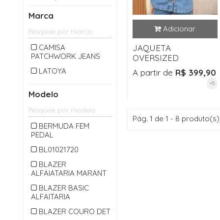
CALÇA LONGA
Marca
CAMISA
CARDIGAM
CAMISA
JAQUETA
PATCHWORK JEANS
CASACO
OVERSIZED
CASAQUETO
LATOYA
A partir de
R$ 399,90
+5
CHAPEU
Modelo
CINTO
COLETE
Pág. 1 de 1 - 8 produto(s)
BERMUDA FEM
CONJUNTO
PEDAL
CROPPED
BL01021720
JAQUETA
BLAZER
ALFAIATARIA MARANT
JARDINEIRA
BLAZER BASIC
JEANS
ALFAITARIA
MACACAO
BLAZER COURO DET
MACAQUINHO