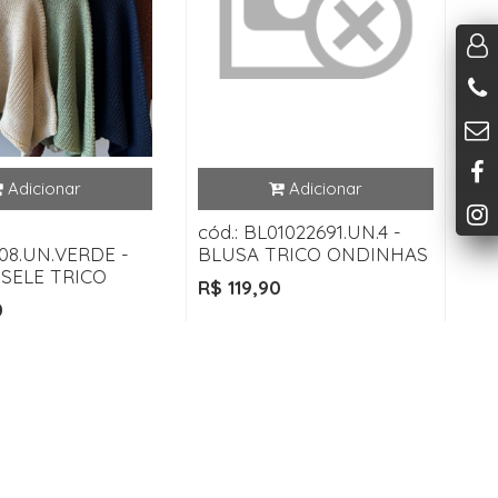
cód.: BL01022691.UN.4 -
08.UN.VERDE -
BLUSA TRICO ONDINHAS
ISELE TRICO
R$ 119,90
0