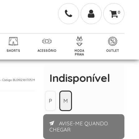
0
SHORTS
ACESSÓRIO
MODA
OUTLET
PRAIA
Indisponível
 - Código BL01021617.05.M
P
M
AVISE-ME QUANDO
CHEGAR