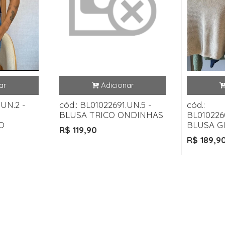
.UN.2 -
cód.: BL01022691.UN.5 -
cód.:
BLUSA TRICO ONDINHAS
BL010226
O
BLUSA G
R$ 119,90
R$ 189,9