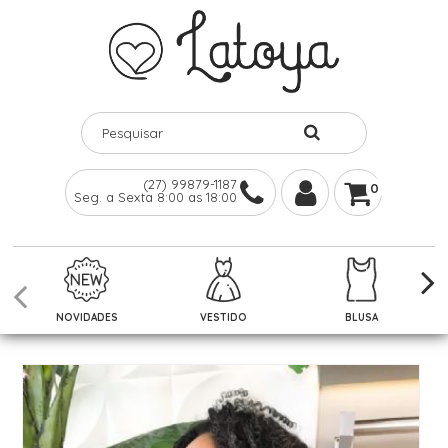
(27) 99879-1187
0
Seg. a Sexta 8:00 as 18:00
NOVIDADES
VESTIDO
BLUSA