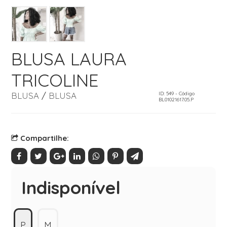
BLUSA LAURA
TRICOLINE
BLUSA
/
BLUSA
ID: 549 - Código
BL01021617.05.P
Compartilhe:
Indisponível
P
M