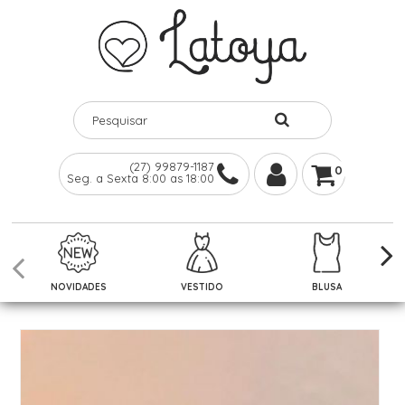
(27) 99879-1187
0
Seg. a Sexta 8:00 as 18:00
NOVIDADES
VESTIDO
BLUSA