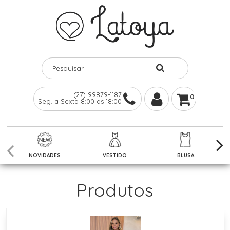
(27) 99879-1187
0
Seg. a Sexta 8:00 as 18:00
NOVIDADES
VESTIDO
BLUSA
Produtos