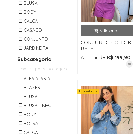
BLUSA
BODY
CALÇA
CASACO
CONJUNTO
CONJUNTO COLLOR
JARDINEIRA
BATA
MACACAO
A partir de
R$ 199,90
Subcategoria
+8
OUTLET
PARKA
ALFAIATARIA
SAIA
BLAZER
Em destaque
SHORTS
BLUSA
VESTIDO
BLUSA LINHO
BODY
BOLSA
CALÇA