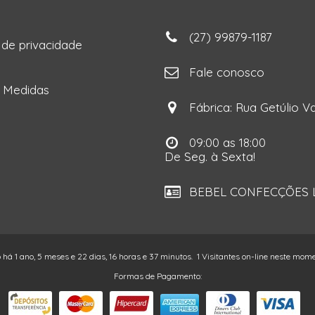
(27) 99879-1187
a de privacidade
ga
Fale conosco
e Medidas
Fábrica: Rua Getúlio Va
09:00 as 18:00
De Seg. à Sexta!
BEBEL CONFECÇÕES LT
o há 1 ano, 5 meses e 22 dias, 16 horas e 37 minutos.
1 Visitantes on-line neste mom
Formas de Pagamento: