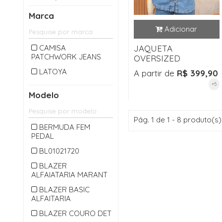
CALÇA LONGA
Marca
CAMISA
CARDIGAM
CAMISA
JAQUETA
PATCHWORK JEANS
CASACO
OVERSIZED
CASAQUETO
LATOYA
A partir de
R$ 399,90
+5
CHAPEU
Modelo
CINTO
COLETE
Pág. 1 de 1 - 8 produto(s)
BERMUDA FEM
CONJUNTO
PEDAL
CROPPED
BL01021720
JAQUETA
BLAZER
ALFAIATARIA MARANT
JARDINEIRA
BLAZER BASIC
JEANS
ALFAITARIA
MACACAO
BLAZER COURO DET
MACAQUINHO