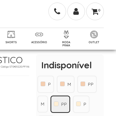
0
SHORTS
ACESSÓRIO
MODA
OUTLET
PRAIA
STICO
Indisponível
- Código ST0401220.PP.116
P
M
PP
M
PP
P