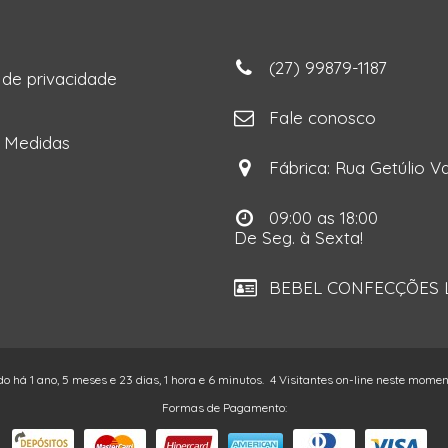
(27) 99879-1187
a de privacidade
ga
Fale conosco
e Medidas
Fábrica: Rua Getúlio Va
09:00 as 18:00
De Seg. à Sexta!
BEBEL CONFECÇÕES LT
do há 1 ano, 5 meses e 23 dias, 1 hora e 6 minutos.
4 Visitantes on-line neste momen
Formas de Pagamento: