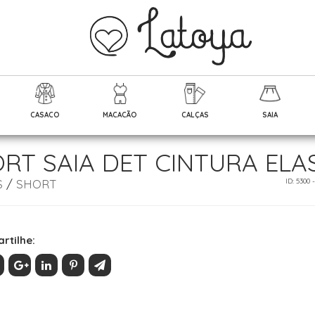
CASACO
MACACÃO
CALÇAS
SAIA
RT SAIA DET CINTURA ELA
S
/
SHORT
ID: 5300 
rtilhe: