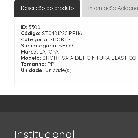
Descrição do produto
Informação Adiciona
ID:
5300
Código:
ST0401220.PP.116
Categoria:
SHORTS
Subcategoria:
SHORT
Marca:
LATOYA
Modelo:
SHORT SAIA DET CINTURA ELASTICO
Tamanho:
PP
Unidade:
Unidade(s)
Institucional