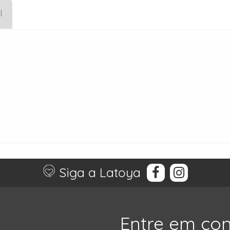
l
Siga a Latoya
Entre em co