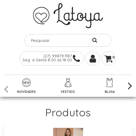
(27) 99879-1187
0
Seg. a Sexta 8:00 as 18:00
NOVIDADES
VESTIDO
BLUSA
Produtos