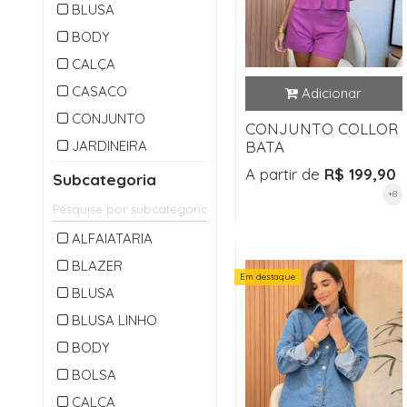
BLUSA
BODY
CALÇA
CASACO
CONJUNTO
CONJUNTO COLLOR
JARDINEIRA
BATA
MACACAO
A partir de
R$ 199,90
Subcategoria
+8
OUTLET
PARKA
ALFAIATARIA
SAIA
BLAZER
Em destaque
SHORTS
BLUSA
VESTIDO
BLUSA LINHO
BODY
BOLSA
CALÇA