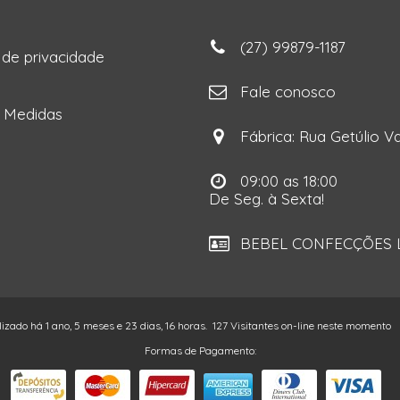
(27) 99879-1187
a de privacidade
ga
Fale conosco
e Medidas
Fábrica: Rua Getúlio Va
09:00 as 18:00
De Seg. à Sexta!
BEBEL CONFECÇÕES LT
lizado há 1 ano, 5 meses e 23 dias, 16 horas.
127 Visitantes on-line neste momento
Formas de Pagamento: