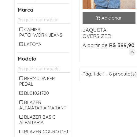
CALÇA LONGA
Marca
CAMISA
CARDIGAM
CAMISA
JAQUETA
PATCHWORK JEANS
CASACO
OVERSIZED
CASAQUETO
LATOYA
A partir de
R$ 399,90
+5
CHAPEU
Modelo
CINTO
COLETE
Pág. 1 de 1 - 8 produto(s)
BERMUDA FEM
CONJUNTO
PEDAL
CROPPED
BL01021720
JAQUETA
BLAZER
ALFAIATARIA MARANT
JARDINEIRA
BLAZER BASIC
JEANS
ALFAITARIA
MACACAO
BLAZER COURO DET
MACAQUINHO