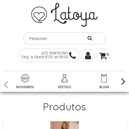
(27) 99879-1187
0
Seg. a Sexta 8:00 as 18:00
NOVIDADES
VESTIDO
BLUSA
Produtos