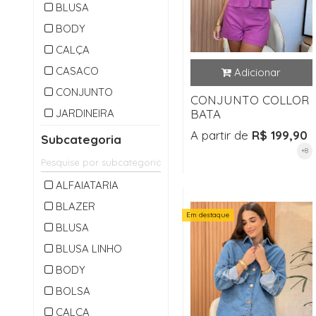
BLUSA
BODY
CALÇA
CASACO
CONJUNTO
CONJUNTO COLLOR
JARDINEIRA
BATA
MACACAO
A partir de
R$ 199,90
Subcategoria
+8
OUTLET
PARKA
ALFAIATARIA
SAIA
BLAZER
Em destaque
SHORTS
BLUSA
VESTIDO
BLUSA LINHO
BODY
BOLSA
CALÇA