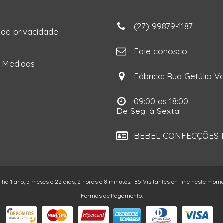
(27) 99879-1187
a de privacidade
ga
Fale conosco
e Medidas
Fábrica: Rua Getúlio Va
09:00 as 18:00
De Seg. à Sexta!
BEBEL CONFECÇÕES LT
o há 1 ano, 5 meses e 22 dias, 2 horas e 8 minutos.
85 Visitantes on-line neste mom
Formas de Pagamento: