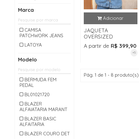
CALÇA LONGA
Marca
CAMISA
CARDIGAM
CAMISA
JAQUETA
PATCHWORK JEANS
CASACO
OVERSIZED
CASAQUETO
LATOYA
A partir de
R$ 399,90
+5
CHAPEU
Modelo
CINTO
COLETE
Pág. 1 de 1 - 8 produto(s)
BERMUDA FEM
CONJUNTO
PEDAL
CROPPED
BL01021720
JAQUETA
BLAZER
ALFAIATARIA MARANT
JARDINEIRA
BLAZER BASIC
JEANS
ALFAITARIA
MACACAO
BLAZER COURO DET
MACAQUINHO