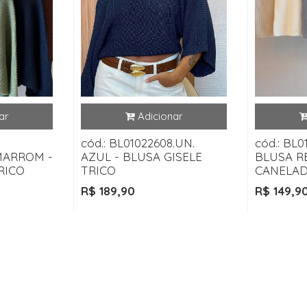
cód.: BL01022608.UN.
cód.: BL0
MARROM -
AZUL - BLUSA GISELE
BLUSA R
RICO
TRICO
CANELAD
R$ 189,90
R$ 149,9