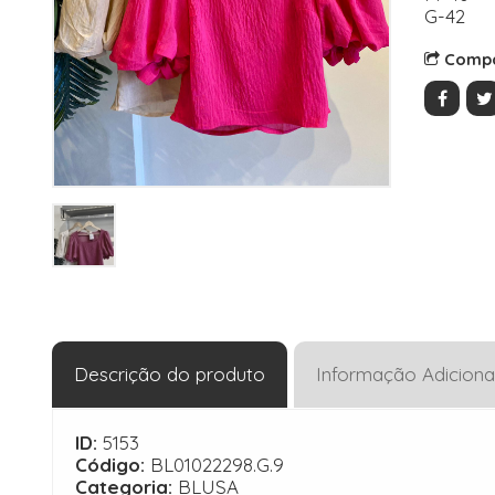
G-42
Compa
Descrição do produto
Informação Adiciona
ID:
5153
Código:
BL01022298.G.9
Categoria:
BLUSA