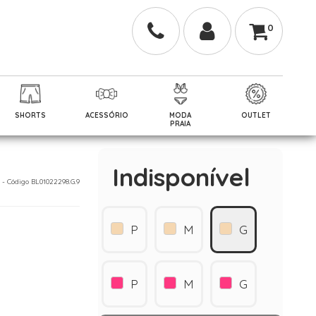
0
SHORTS
ACESSÓRIO
MODA
OUTLET
PRAIA
Indisponível
3 - Código BL01022298.G.9
P
M
G
P
M
G