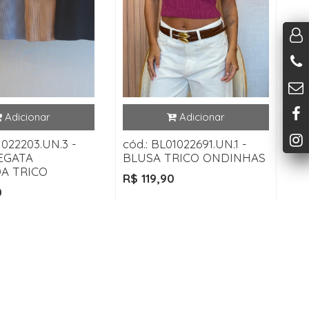
1022203.UN.3 -
cód.: BL01022691.UN.1 -
EGATA
BLUSA TRICO ONDINHAS
A TRICO
R$ 119,90
0