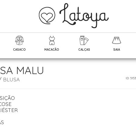
CASACO
MACACÃO
CALÇAS
SAIA
SA MALU
/
BLUSA
ID: 515
SIÇÃO
COSE
IÉSTER
AS