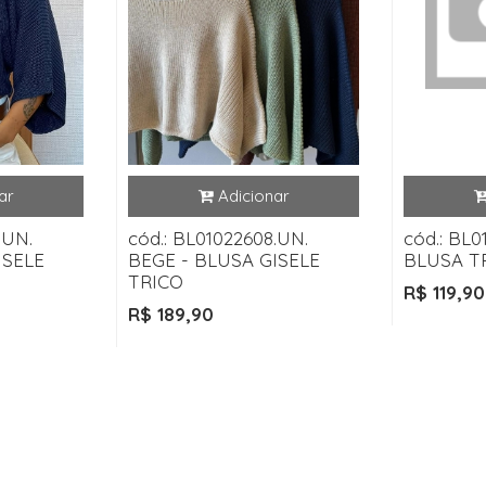
.UN.
cód.: BL01022608.UN.
cód.: BL0
ISELE
BEGE - BLUSA GISELE
BLUSA T
TRICO
R$ 119,90
R$ 189,90