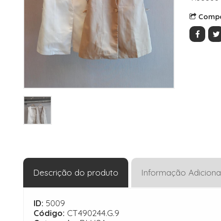
Compa
Descrição do produto
Informação Adiciona
ID:
5009
Código:
CT490244.G.9