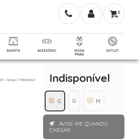
0
SHORTS
ACESSÓRIO
MODA
OUTLET
PRAIA
Indisponível
009 - Código CT490244.G.9
G
G
M
AVISE-ME QUANDO
CHEGAR