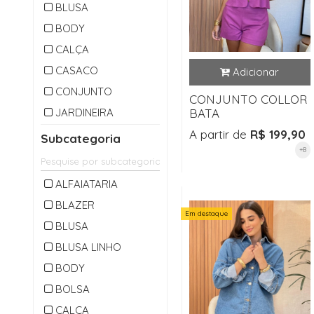
BLUSA
BODY
CALÇA
CASACO
CONJUNTO
CONJUNTO COLLOR
JARDINEIRA
BATA
MACACAO
A partir de
R$ 199,90
Subcategoria
+8
OUTLET
PARKA
ALFAIATARIA
SAIA
BLAZER
Em destaque
SHORTS
BLUSA
VESTIDO
BLUSA LINHO
BODY
BOLSA
CALÇA