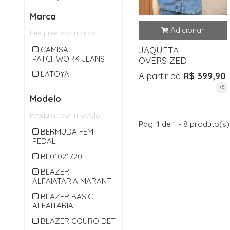
CALÇA LONGA
Marca
CAMISA
CARDIGAM
CAMISA
JAQUETA
PATCHWORK JEANS
CASACO
OVERSIZED
CASAQUETO
LATOYA
A partir de
R$ 399,90
+5
CHAPEU
Modelo
CINTO
COLETE
Pág. 1 de 1 - 8 produto(s)
BERMUDA FEM
CONJUNTO
PEDAL
CROPPED
BL01021720
JAQUETA
BLAZER
ALFAIATARIA MARANT
JARDINEIRA
BLAZER BASIC
JEANS
ALFAITARIA
MACACAO
BLAZER COURO DET
MACAQUINHO