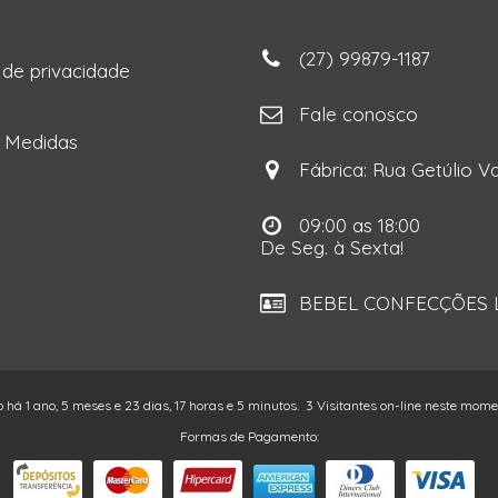
(27) 99879-1187
a de privacidade
ga
Fale conosco
e Medidas
Fábrica: Rua Getúlio Va
09:00 as 18:00
De Seg. à Sexta!
BEBEL CONFECÇÕES LT
o há 1 ano, 5 meses e 23 dias, 17 horas e 5 minutos.
3 Visitantes on-line neste mom
Formas de Pagamento: