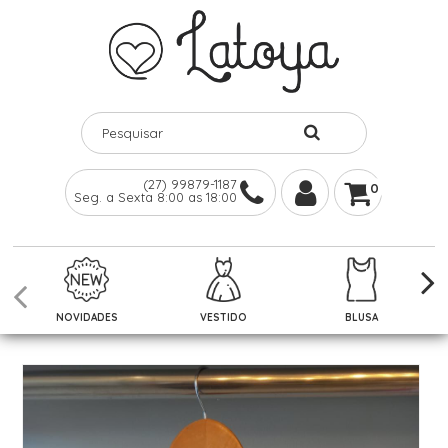
(27) 99879-1187
0
Seg. a Sexta 8:00 as 18:00
NOVIDADES
VESTIDO
BLUSA