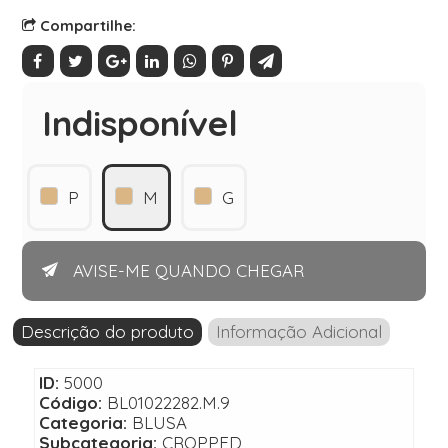
Compartilhe:
Indisponível
P
M
G
AVISE-ME QUANDO CHEGAR
Descrição do produto
Informação Adicional
ID:
5000
Código:
BL01022282.M.9
Categoria:
BLUSA
Subcategoria:
CROPPED