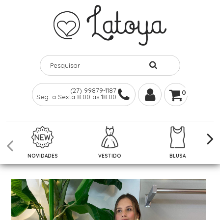
(27) 99879-1187
0
Seg. a Sexta 8:00 as 18:00
NOVIDADES
VESTIDO
BLUSA