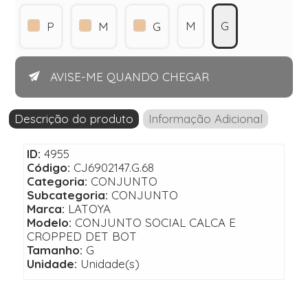
M
G
P
M
G
AVISE-ME QUANDO CHEGAR
Descrição do produto
Informação Adicional
ID:
4955
Código:
CJ6902147.G.68
Categoria:
CONJUNTO
Subcategoria:
CONJUNTO
Marca:
LATOYA
Modelo:
CONJUNTO SOCIAL CALCA E
CROPPED DET BOT
Tamanho:
G
Unidade:
Unidade(s)