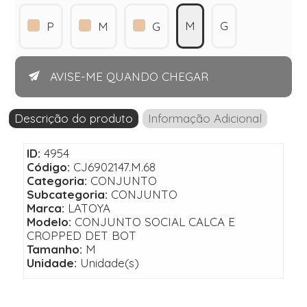
M
G
P
M
G
AVISE-ME QUANDO CHEGAR
Descrição do produto
Informação Adicional
ID:
4954
Código:
CJ6902147.M.68
Categoria:
CONJUNTO
Subcategoria:
CONJUNTO
Marca:
LATOYA
Modelo:
CONJUNTO SOCIAL CALCA E
CROPPED DET BOT
Tamanho:
M
Unidade:
Unidade(s)