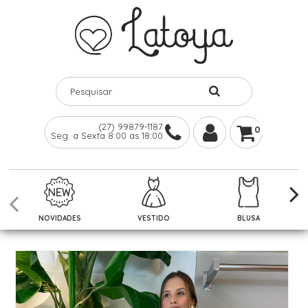
(27) 99879-1187
0
Seg. a Sexta 8:00 as 18:00
NOVIDADES
VESTIDO
BLUSA