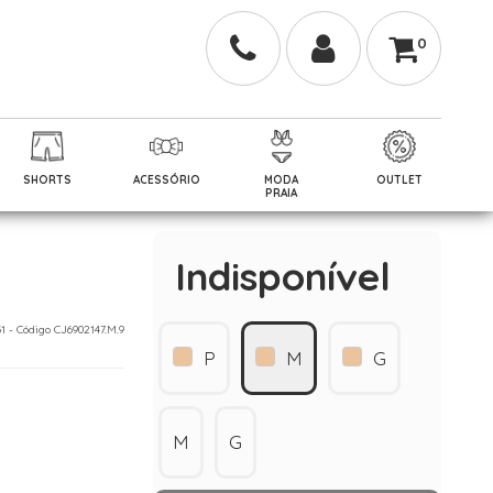
0
SHORTS
ACESSÓRIO
MODA
OUTLET
PRAIA
Indisponível
51 - Código CJ6902147.M.9
P
M
G
M
G