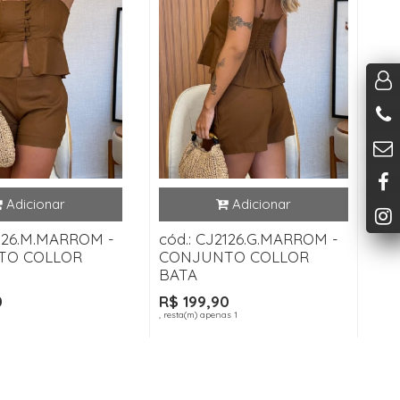
2126.M.MARROM -
cód.: CJ2126.G.MARROM -
TO COLLOR
CONJUNTO COLLOR
BATA
0
R$ 199,90
, resta(m) apenas 1