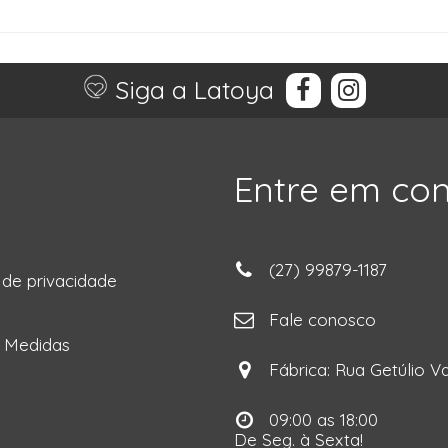
Siga a Latoya
Entre em co
(27) 99879-1187
a de privacidade
ga
Fale conosco
e Medidas
Fábrica: Rua Getúlio Va
09:00 as 18:00
De Seg. à Sexta!