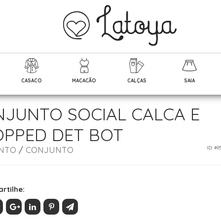
CASACO
MACACÃO
CALÇAS
SAIA
JUNTO SOCIAL CALCA E
PPED DET BOT
NTO
/
CONJUNTO
ID: 49
rtilhe: