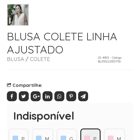
BLUSA COLETE LINHA
AJUSTADO
BLUSA
/
COLETE
ID: 4903 - Código
BL01022283.P.50
Compartilhe:
Indisponível
P
M
G
P
M