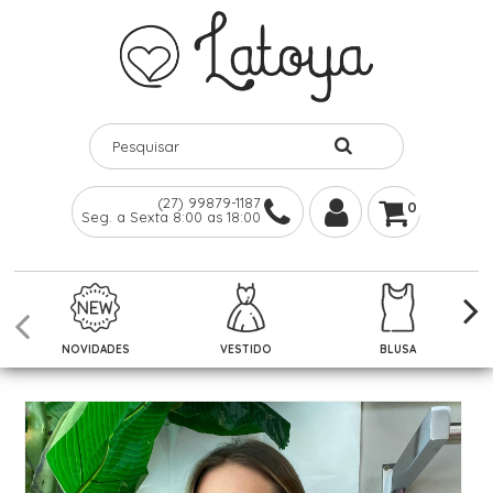
(27) 99879-1187
0
Seg. a Sexta 8:00 as 18:00
NOVIDADES
VESTIDO
BLUSA