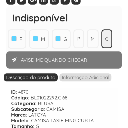
Indisponível
P
M
G
P
M
G
AVISE-ME QUANDO CHEGAR
Descrição do produto
Informação Adicional
ID:
4870
Código:
BL01022292.G.68
Categoria:
BLUSA
Subcategoria:
CAMISA
Marca:
LATOYA
Modelo:
CAMISA LASIE MNG CURTA
Tamanho:
G