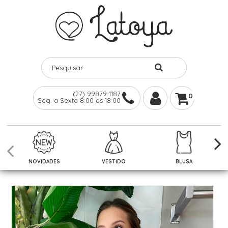
(27) 99879-1187
0
Seg. a Sexta 8:00 as 18:00
NOVIDADES
VESTIDO
BLUSA