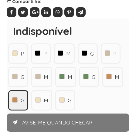
Compartilhe:
Indisponível
P
P
M
G
P
G
M
M
G
M
G
M
G
AVISE-ME QUANDO CHEGAR