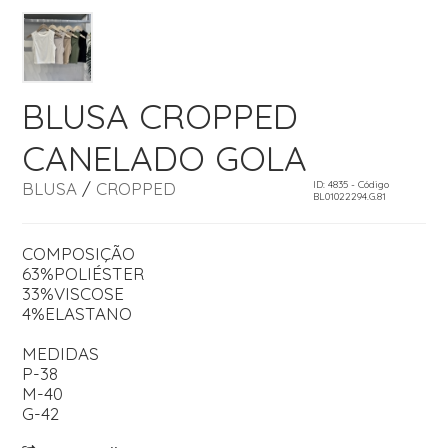
BLUSA CROPPED
CANELADO GOLA
BLUSA
/
CROPPED
ID: 4835 - Código
BL01022294.G.81
COMPOSIÇÃO
63%POLIÉSTER
33%VISCOSE
4%ELASTANO
MEDIDAS
P-38
M-40
G-42