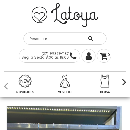
(27) 99879-1187
0
Seg. a Sexta 8:00 as 18:00
NOVIDADES
VESTIDO
BLUSA