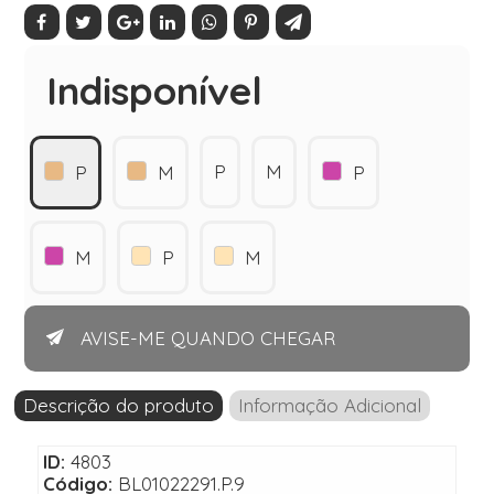
Indisponível
P
M
P
M
P
M
P
M
AVISE-ME QUANDO CHEGAR
Descrição do produto
Informação Adicional
ID:
4803
Código:
BL01022291.P.9