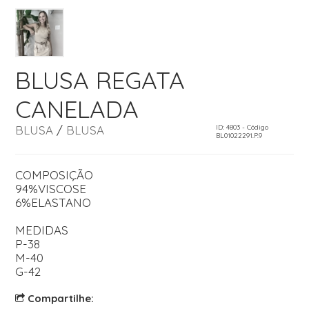
BLUSA REGATA
CANELADA
BLUSA
/
BLUSA
ID: 4803 - Código
BL01022291.P.9
COMPOSIÇÃO
94%VISCOSE
6%ELASTANO
MEDIDAS
P-38
M-40
G-42
Compartilhe: