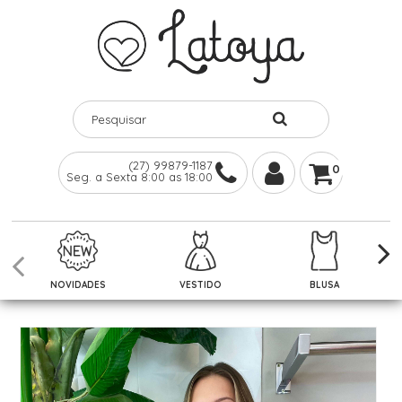
(27) 99879-1187
0
Seg. a Sexta 8:00 as 18:00
NOVIDADES
VESTIDO
BLUSA