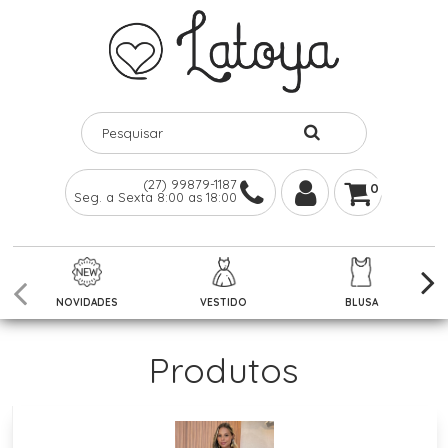
(27) 99879-1187
0
Seg. a Sexta 8:00 as 18:00
NOVIDADES
VESTIDO
BLUSA
Produtos