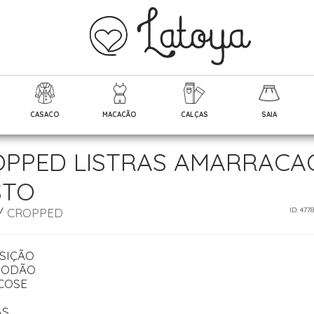
CASACO
MACACÃO
CALÇAS
SAIA
PPED LISTRAS AMARRACA
STO
/
CROPPED
ID: 477
SIÇÃO
GODÃO
COSE
AS