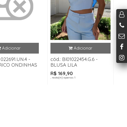
1022691.UN.4 -
cód.: Bl01022454.G.6 -
RICO ONDINHAS
BLUSA LILA
R$ 169,90
, resta(m) apenas 1