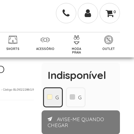
0
SHORTS
ACESSÓRIO
MODA
OUTLET
PRAIA
O
Indisponível
8 - Código BL01022288.G.9
G
G
AVISE-ME QUANDO
CHEGAR