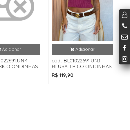
1022691.UN.4 -
cód.: BL01022691.UN.1 -
RICO ONDINHAS
BLUSA TRICO ONDINHAS
R$ 119,90