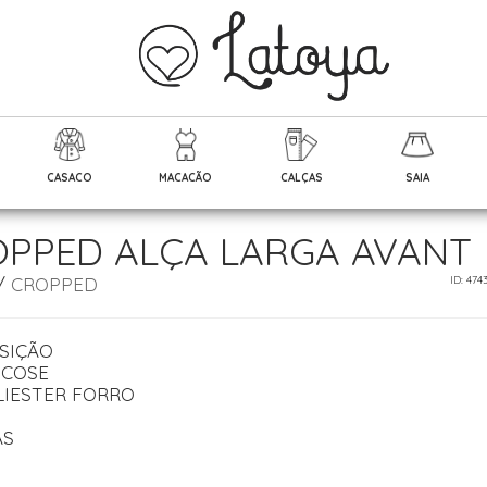
CASACO
MACACÃO
CALÇAS
SAIA
PPED ALÇA LARGA AVANT
/
CROPPED
ID: 474
SIÇÃO
SCOSE
LIESTER FORRO
AS