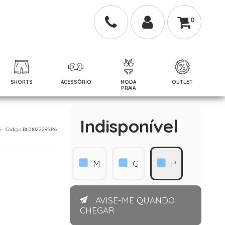
0
SHORTS
ACESSÓRIO
MODA
OUTLET
PRAIA
Indisponível
3 - Código BL01022285.P.6
M
G
P
AVISE-ME QUANDO
CHEGAR