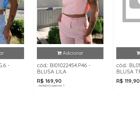
G.6 -
cód.: Bl01022454.P.46 -
cód.: BL0
BLUSA LILA
BLUSA T
R$ 169,90
R$ 119,90
, resta(m) apenas 1