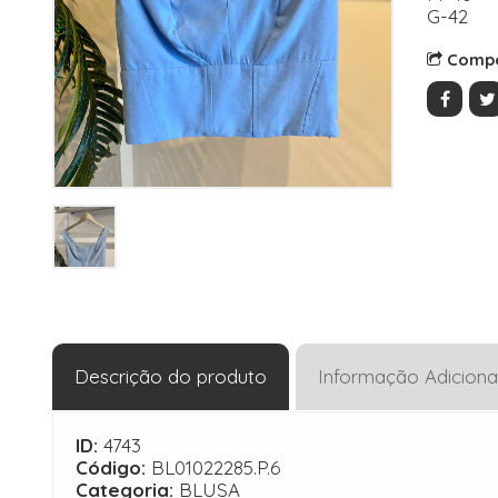
G-42
Compa
Descrição do produto
Informação Adiciona
ID:
4743
Código:
BL01022285.P.6
Categoria:
BLUSA