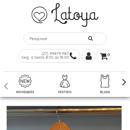
(27) 99879-1187
0
Seg. a Sexta 8:00 as 18:00
NOVIDADES
VESTIDO
BLUSA