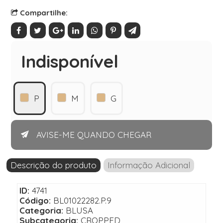
Compartilhe:
Indisponível
P
M
G
AVISE-ME QUANDO CHEGAR
Descrição do produto
Informação Adicional
ID:
4741
Código:
BL01022282.P.9
Categoria:
BLUSA
Subcategoria:
CROPPED