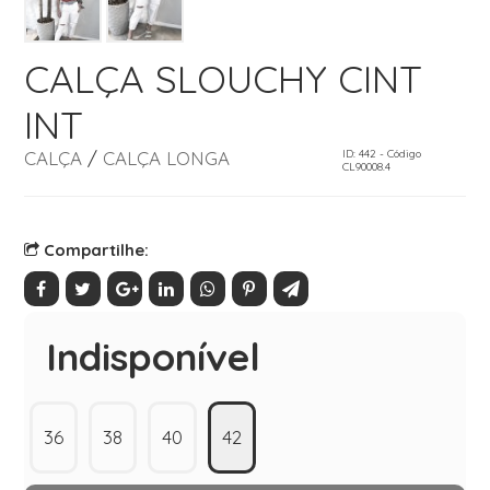
CALÇA SLOUCHY CINT
INT
CALÇA
/
CALÇA LONGA
ID: 442 - Código
CL90008.4
Compartilhe:
Indisponível
36
38
40
42