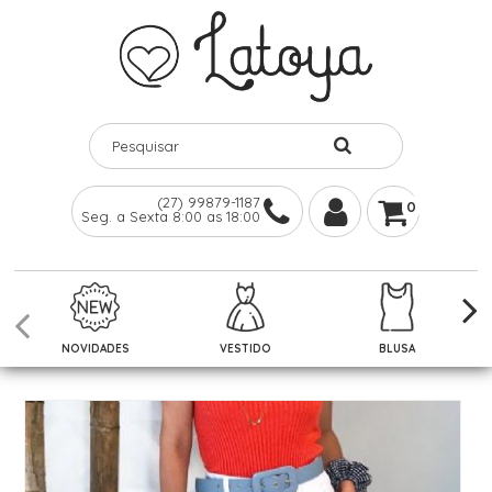
(27) 99879-1187
0
Seg. a Sexta 8:00 as 18:00
NOVIDADES
VESTIDO
BLUSA